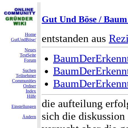
Gut Und Böse / Baum
Home
entstanden aus
Rezi
GutUndBöse/
Neues
BaumDerErkennt
TestSeite
Forum
BaumDerErkennt
Suchen
Teilnehmer
BaumDerErkennt
Communities
Ordner
Index
Hilfe
die aufteilung erfo
Einstellungen
sich die diskussion
Ändern