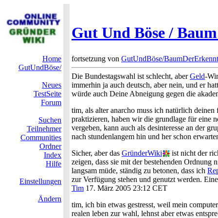
Gut Und Böse / Baum 
Home
fortsetzung von
GutUndBöse/BaumDerErkennt
GutUndBöse/
Die Bundestagswahl ist schlecht, aber
Geld
-Wir
Neues
immerhin ja auch deutsch, aber nein, und er h
TestSeite
würde auch Deine Abneigung gegen die akademis
Forum
tim, als alter anarcho muss ich natürlich deinen
praktizieren, haben wir die grundlage für eine 
Suchen
vergeben, kann auch als desinteresse an der grup
Teilnehmer
nach stundenlangem hin und her schon erwarten
Communities
Ordner
Sicher, aber das
GründerWiki
ist nicht der r
Index
zeigen, dass sie mit der bestehenden Ordnung n
Hilfe
langsam müde, ständig zu betonen, dass ich
Rep
zur Verfügung stehen und genutzt werden. Eine
Einstellungen
Tim
17. März 2005 23:12 CET
Ändern
tim, ich bin etwas gestresst, weil mein computer 
realen leben zur wahl, lehnst aber etwas entsprec