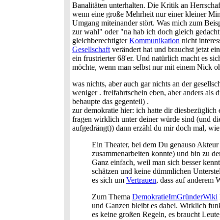
Banalitäten unterhalten. Die Kritik an Herrscha
wenn eine große Mehrheit nur einer kleiner Mi
Umgang miteinander stört. Was mich zum Beispie
zur wahl" oder "na hab ich doch gleich gedacht 
gleichberechtigter
Kommunikation
nicht interes
Gesellschaft
verändert hat und brauchst jetzt e
ein frustrierter 68'er. Und natürlich macht es s
möchte, wenn man selbst nur mit einem Nick oh
was nichts, aber auch gar nichts an der gesells
weniger . freifahrtschein eben, aber anders als 
behaupte das gegenteil) .
zur demokratie hier: ich hatte dir diesbezüglich
fragen wirklich unter deiner würde sind (und di
aufgedrängt)) dann erzähl du mir doch mal, wie 
Ein Theater, bei dem Du genauso Akteur 
zusammenarbeiten konnte) und bin zu de
Ganz einfach, weil man sich besser kenn
schätzen und keine dümmlichen Unterstel
es sich um
Vertrauen
, dass auf anderem W
Zum Thema
DemokratieImGründerWiki
und Ganzen bleibt es dabei. Wirklich fun
es keine großen Regeln, es braucht Leute, 