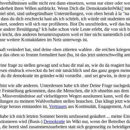
ftsverhältnissen sollte nicht erst dann einsetzen, wenn nur einer oder
nderheit ihren Willen aufdrückt. Wenn Dich die DemokratieImWiki
?
int
l stört, sind unbegründbare Unterstellungen, von oben herab à la "na
dass du dich erschreckt hast als ich schrieb, ich würde mit studenten 
siert, sondern will sich nur profilieren. Bist Du unzufrieden, weil das
ine andere Bestätigung? Ich habe schon viele Leute erlebt, die von sic
ich leicht, den anderen herunterzuputzen weil er hier nicht namentlich (
ne weitere Kontaktdaten im Netz unterwegs ist.
chaft verändert hat, sind deine oben zitierten wahlen . die reichen kr
du das oben so fromm formuliert hast (hu, ist das jetzt unterschwellig 
 eine frage zu stellen gewagt und schau dir mal an, wie du da reagiert h
esen eindruck erweckst du bei mir tatsächlich und das ganz gegen meine
du dir demokratie im gründer-wiki vorstellst . und sei gewiss, in dem p
bist wie alle anderen. Unterdessen habe ich über Deine Frage nachged
r Feststellung gekommen, dass die Menschen, die ich ohnehin aus de
t, Missverständnisse auf vielseitigeren Wegen ausräumen kann, weil d
lungen zu meinem Wahlverhalten stellen brauchen. Das klingt jetzt wie
ege heraus entstanden ist,
Vertrauen
aus Kontinuität, Engagement, Aufri
habe ich mich letzten Sommer bereits umfassend geäußert ... meine Ein
ktionieren wird (Basis-)
Demokratie
im Wiki nur, wenn der Betreiber daz
die bereit sind zusammenzuarbeiten statt sich gegenseitig zu beleidigen 