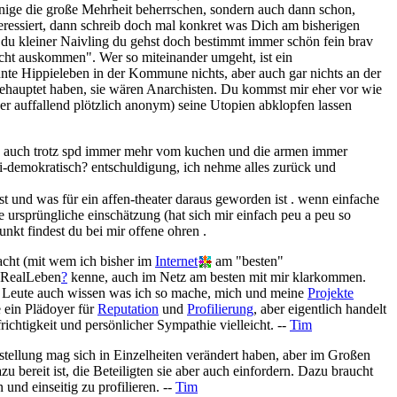
 wenige die große Mehrheit beherrschen, sondern auch dann schon,
eressiert, dann schreib doch mal konkret was Dich am bisherigen
 du kleiner Naivling du gehst doch bestimmt immer schön fein brav
nicht auskommen". Wer so miteinander umgeht, ist ein
 bunte Hippieleben in der Kommune nichts, aber auch gar nichts an der
h behauptet haben, sie wären Anarchisten. Du kommst mir eher vor wie
oder auffallend plötzlich anonym) seine Utopien abklopfen lassen
iegen auch trotz spd immer mehr vom kuchen und die armen immer
anti-demokratisch? entschuldigung, ich nehme alles zurück und
ast und was für ein affen-theater daraus geworden ist . wenn einfache
 ursprüngliche einschätzung (hat sich mir einfach peu a peu so
unkt findest du bei mir offene ohren .
acht (mit wem ich bisher im
Internet
am "besten"
m RealLeben
?
kenne, auch im Netz am besten mit mir klarkommen.
ie Leute auch wissen was ich so mache, mich und meine
Projekte
 ein Plädoyer für
Reputation
und
Profilierung
, aber eigentlich handelt
chtigkeit und persönlicher Sympathie vielleicht. --
Tim
stellung mag sich in Einzelheiten verändert haben, aber im Großen
u bereit ist, die Beteiligten sie aber auch einfordern. Dazu braucht
und einseitig zu profilieren. --
Tim