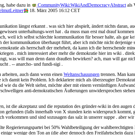
ng, habe dazu in
CommunityWiki:WikiAndDemocracyAbstract
als 
elmutLeitner
18. März 2005 16:12 CET
ikation längst erkannt . was sich hier abspielt, ändert nichts daran, 
gewissen unterhaltungs-wert hat . da muss man erst mal drauf komme
fach, weil ich selbst schlechte kommunikation für besser halte, als gar 
er kommunikation überhaupt führt, aber ich möchte nicht derjenige sein
emokratie als herrschaft der mehrheit, da kann ich die herrschende minde
lt kriegen . mich interessiert aber mehr die demokratie hier im wiki . d
bringt, was will man denn dann draußen bewirken? ach, man will gar nic
cht . -- anarcho- und fundi-sigi .
u arbeiten, auch dann wenn einen
Weltanschauungen
trennen. Man kan
be ich damit kein Problem. Ich deklariere mich als überzeugter Demokra
 und wie du die Welt siehst, möchte aber mit einem vernünftigen Aufw
erschwelligen anti-demokratischen Äußerungen unwidersprochen stehen 
ist die akzeptanz und die reputation des gründer-wiki in den augen der
on gefunden (falls innerhalb von X stunden kein widerspruch kommt, gi
 vorkommen und sind sozusagen das salz in unserer suppe . aber wir s
ählte Regierierungspartei bei 50% Wahlbeteiligung der wahlberechtigte
ur einige wenige den Ton an (die aber dennoch den Freifahrtschein dazu