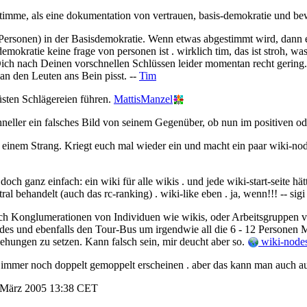
timme, als eine dokumentation von vertrauen, basis-demokratie und bew
Personen) in der Basisdemokratie. Wenn etwas abgestimmt wird, dann eh
mokratie keine frage von personen ist . wirklich tim, das ist stroh, was
ich nach Deinen vorschnellen Schlüssen leider momentan recht gering.
an den Leuten ans Bein pisst. --
Tim
üsten Schlägereien führen.
MattisManzel
neller ein falsches Bild von seinem Gegenüber, ob nun im positiven od
n einem Strang. Kriegt euch mal wieder ein und macht ein paar wiki-nod
ch ganz einfach: ein wiki für alle wikis . und jede wiki-start-seite hät
tral behandelt (auch das rc-ranking) . wiki-like eben . ja, wenn!!! -- sig
 auch Konglumerationen von Individuen wie wikis, oder Arbeitsgruppen v
des und ebenfalls den Tour-Bus um irgendwie all die 6 - 12 Personen
ehungen zu setzen. Kann falsch sein, mir deucht aber so.
wiki-nodes
immer noch doppelt gemoppelt erscheinen . aber das kann man auch auf
 März 2005 13:38 CET