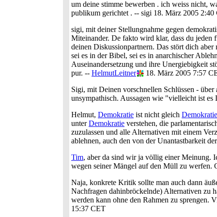
um deine stimme bewerben . ich weiss nicht, was
publikum gerichtet . -- sigi 18. März 2005 2:4
sigi, mit deiner Stellungnahme gegen demokra
Miteinander. De fakto wird klar, dass du jeden 
deinen Diskussionpartnern. Das stört dich aber
sei es in der Bibel, sei es in anarchischer Abl
Auseinandersetzung und ihre Unergiebigkeit st
pur. --
HelmutLeitner
18. März 2005 7:57 C
Sigi, mit Deinen vorschnellen Schlüssen - über
unsympathisch. Aussagen wie "vielleicht ist 
Helmut,
Demokratie
ist nicht gleich
Demokrati
unter
Demokratie
verstehen, die parlamentaris
zuzulassen und alle Alternativen mit einem Ver
ablehnen, auch den von der Unantastbarkeit de
Tim
, aber da sind wir ja völlig einer Meinung
wegen seiner Mängel auf den Müll zu werfen. O
Naja, konkrete Kritik sollte man auch dann äuß
Nachfragen dahinbröckelnde) Alternativen zu ha
werden kann ohne den Rahmen zu sprengen. Viell
15:37 CET