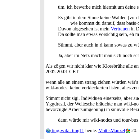
tim, ich bewerbe mich hiermit um deine s
Es gibt in dem Sinne keine Wahlen (von 
wie kommst du darauf, dass basis-de
Davon abgesehen ist mein
Vertrauen
in D
Da sollte man etwas vorsichtig sein, eh m
Stimmt, aber auch in rl kann sowas zu w
Ja, aber im Netz macht man sich noch sch
Als zögen wir nicht klar wie Klossbrühe alle a
2005 20:01 CET
wenn alle an einem strang ziehen würden wär's do
wiki-nodes, keine verkleckerten listen, alles zen
Stimmt nicht sigi. Individuen einerseits, aber
Yggdrasil, der Weltesche bräuchte man wiki-no
bevorzugte Arbeitsumgebung) in sinnvolle Bezi
dann würde mir wiki-nodes und tour-bus 
ting-wiki: ting11
heute.
MattisManzel
20.