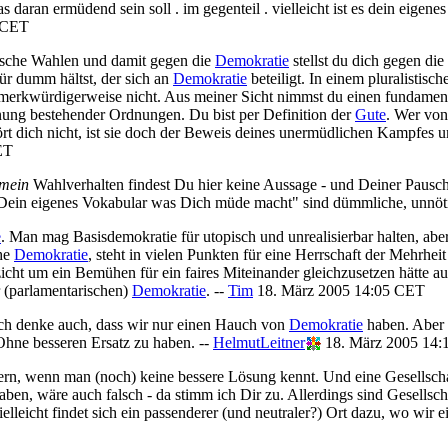
 daran ermüdend sein soll . im gegenteil . vielleicht ist es dein eigen
0 CET
tische Wahlen und damit gegen die
Demokratie
stellst du dich gegen d
für dumm hältst, der sich an
Demokratie
beteiligt. In einem pluralistisc
 merkwürdigerweise nicht. Aus meiner Sicht nimmst du einen fundamenta
ehnung bestehender Ordnungen. Du bist per Definition der
Gute
. Wer von
ört dich nicht, ist sie doch der Beweis deines unermüdlichen Kampfes 
ET
mein
Wahlverhalten findest Du hier keine Aussage - und Deiner Pausc
es Dein eigenes Vokabular was Dich müde macht" sind dümmliche, unnö
e
. Man mag Basisdemokratie für utopisch und unrealisierbar halten, abe
che
Demokratie
, steht in vielen Punkten für eine Herrschaft der Mehrheit
zicht um ein Bemühen für ein faires Miteinander gleichzusetzen hätte 
r (parlamentarischen)
Demokratie
. --
Tim
18. März 2005 14:05 CET
. Ich denke auch, dass wir nur einen Hauch von
Demokratie
haben. Aber 
hne besseren Ersatz zu haben. --
HelmutLeitner
18. März 2005 14
ern, wenn man (noch) keine bessere Lösung kennt. Und eine Gesellscha
ben, wäre auch falsch - da stimm ich Dir zu. Allerdings sind Gesellsc
eicht findet sich ein passenderer (und neutraler?) Ort dazu, wo wir e