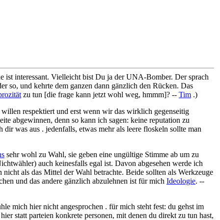
ie ist interessant. Vielleicht bist Du ja der UNA-Bomber. Der sprach
oder so, und kehrte dem ganzen dann gänzlich den Rücken. Das
rozität
zu tun [die frage kann jetzt wohl weg, hmmm]? --
Tim
.)
n willen respektiert und erst wenn wir das wirklich gegenseitig
 seite abgewinnen, denn so kann ich sagen: keine reputation zu
dir was aus . jedenfalls, etwas mehr als leere floskeln sollte man
ns
sehr wohl zu Wahl, sie geben eine ungültige Stimme ab um zu
Nichtwähler) auch keinesfalls egal ist. Davon abgesehen werde ich
h nicht als das Mittel der Wahl betrachte. Beide sollten als Werkzeuge
chen und das andere gänzlich abzulehnen ist für mich
Ideologie
. --
fühle mich hier nicht angesprochen . für mich steht fest: du gehst im
 hier statt parteien konkrete personen, mit denen du direkt zu tun hast,