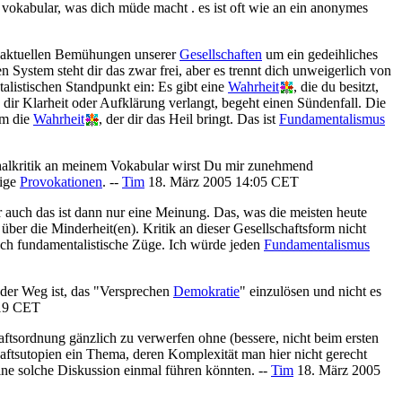
es vokabular, was dich müde macht . es ist oft wie an ein anonymes
ie aktuellen Bemühungen unserer
Gesellschaften
um ein gedeihliches
hen System steht dir das zwar frei, aber es trennt dich unweigerlich von
listischen Standpunkt ein: Es gibt eine
Wahrheit
, die du besitzt,
 dir Klarheit oder Aufklärung verlangt, begeht einen Sündenfall. Die
um die
Wahrheit
, der dir das Heil bringt. Das ist
Fundamentalismus
halkritik an meinem Vokabular wirst Du mir zunehmend
tige
Provokationen
. --
Tim
18. März 2005 14:05 CET
r auch das ist dann nur eine Meinung. Das, was die meisten heute
 über die Minderheit(en). Kritik an dieser Gesellschaftsform nicht
auch fundamentalistische Züge. Ich würde jeden
Fundamentalismus
der Weg ist, das "Versprechen
Demokratie
" einzulösen und nicht es
:19 CET
ftsordnung gänzlich zu verwerfen ohne (bessere, nicht beim ersten
haftsutopien ein Thema, deren Komplexität man hier nicht gerecht
ine solche Diskussion einmal führen könnten. --
Tim
18. März 2005