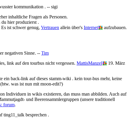
usster kommunikation . -- sigi
er inhaltliche Fragen als Personen.
 du hier produzierst .
 Es ist schwer genug,
Vertrauen
allein über's
Internet
aufzubauen.
er negativen Sinne. --
Tim
es, link auf den tourbus nicht vergessen.
MattisManzel
19. März
te ein back-link auf dieses stamm-wiki . kein tour-bus mehr, keine
i (btw. was ist nun mit moon-edit?)
on Individuen in wikis existieren, das muss man abbilden. Auch auf
 Mammutjagdt- und Beerensammlergruppen (unsere traditionell
: forum
.
 ting11_talk besprechen .