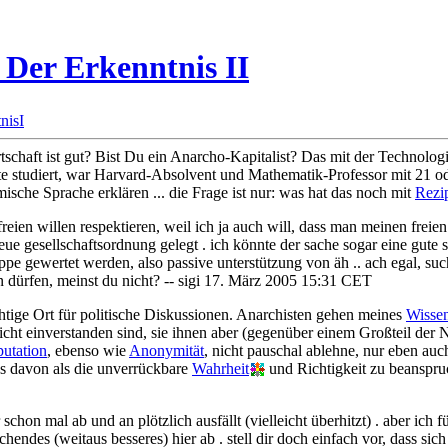
Der Erkenntnis II
nisI
tschaft ist gut? Bist Du ein Anarcho-Kapitalist? Das mit der Technolog
atte studiert, war Harvard-Absolvent und Mathematik-Professor mit 21 
che Sprache erklären ... die Frage ist nur: was hat das noch mit
Rezip
 freien willen respektieren, weil ich ja auch will, dass man meinen freie
neue gesellschaftsordnung gelegt . ich könnte der sache sogar eine gute
pe gewertet werden, also passive unterstützung von äh .. ach egal, such 
 dürfen, meinst du nicht? -- sigi 17. März 2005 15:31 CET
ichtige Ort für politische Diskussionen. Anarchisten gehen meines
Wisse
icht einverstanden sind, sie ihnen aber (gegenüber einem Großteil der 
utation
, ebenso wie
Anonymität
, nicht pauschal ablehne, nur eben auc
s davon als die unverrückbare
Wahrheit
und Richtigkeit zu beanspru
schon mal ab und an plötzlich ausfällt (vielleicht überhitzt) . aber ich 
hendes (weitaus besseres) hier ab . stell dir doch einfach vor, dass sich