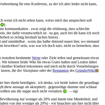
Vorbereitung für eine Konferenz, zu der ich aber leider nicht kann,
auch wenn ich nicht sehen kann, wieso mich das ansprechen soll
n
) .
keine kommunikation . zwar zeigt die erfahrung, dass schlechte
, der dafür verantwortlich ist . na gut, auch bei dir kann ich noch
rheit so richtig herzhaft lachen hören) .
irekt und unmittelbar . wenn das halbe dutzend nasen hier, wo niemand
hts bewirken? nein, was war ich doch naiv, nicht zu bemerken, dass
n trotzdem bestimmte
Werte
oder Ziele teilen und gemeinsam etwas
t. Wir können beide Wiki für etwas Gutes halten und Leuten dabei
and darüber Klarheit bekommen und mich nicht durch Vernebelungen
lassen, die der Akzeptanz oder der
Reputation
des
GründerWiki
 hier direkt beteiligten . ich denke, wir beide haben die grundlage
lt diese aussage als akzeptiert) . gegenseitige dumme und schlaue
ollten uns die suppe auch nicht versalzen
. -- sigi
n Bevölkerung nur weniger als 20% und damit eine Minderheit, und
 haben von den weniger als 20%) - wir brauchen uns hier nicht über