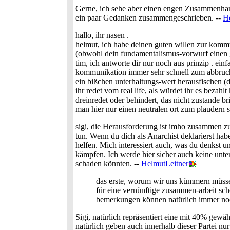
Gerne, ich sehe aber einen engen Zusammenha
ein paar Gedanken zusammengeschrieben. --
H
hallo, ihr nasen .
helmut, ich habe deinen guten willen zur kommun
(obwohl dein fundamentalismus-vorwurf einen 
tim, ich antworte dir nur noch aus prinzip . ein
kommunikation immer sehr schnell zum abbruch d
ein bißchen unterhaltungs-wert herausfischen (d
ihr redet vom real life, als würdet ihr es bezah
dreinredet oder behindert, das nicht zustande 
man hier nur einen neutralen ort zum plaudern su
sigi, die Herausforderung ist imho zusammen z
tun. Wenn du dich als Anarchist deklarierst ha
helfen. Mich interessiert auch, was du denkst
kämpfen. Ich werde hier sicher auch keine unt
schaden könnten. --
HelmutLeitner
das erste, worum wir uns kümmern müssen, 
für eine vernünftige zusammen-arbeit sch
bemerkungen können natürlich immer noch
Sigi, natürlich repräsentiert eine mit 40% gew
natürlich geben auch innerhalb dieser Partei n