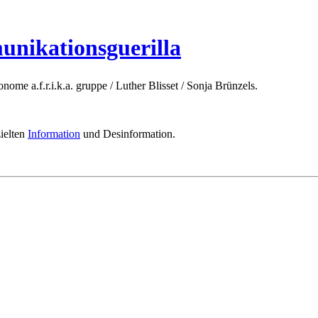
nikationsguerilla
tonome a.f.r.i.k.a. gruppe / Luther Blisset / Sonja Brünzels.
zielten
Information
und Desinformation.