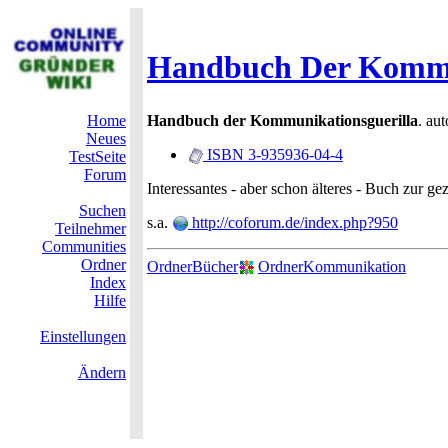
Handbuch Der Kommu
Home
Handbuch der Kommunikationsguerilla
. au
Neues
ISBN 3-935936-04-4
TestSeite
Forum
Interessantes - aber schon älteres - Buch zur ge
Suchen
s.a.
http://coforum.de/index.php?950
Teilnehmer
Communities
Ordner
OrdnerBücher
OrdnerKommunikation
Index
Hilfe
Einstellungen
Ändern