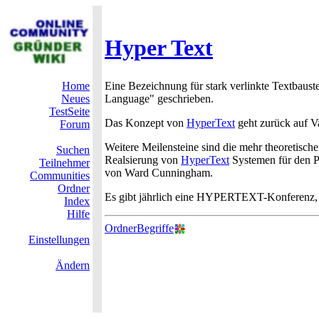
Hyper Text
Home
Eine Bezeichnung für stark verlinkte Textbaus
Neues
Language" geschrieben.
TestSeite
Das Konzept von
HyperText
geht zurück auf V
Forum
Weitere Meilensteine sind die mehr theoretisch
Suchen
Realsierung von
HyperText
Systemen für den P
Teilnehmer
von Ward Cunningham.
Communities
Ordner
Es gibt jährlich eine HYPERTEXT-Konferenz, di
Index
Hilfe
OrdnerBegriffe
Einstellungen
Ändern