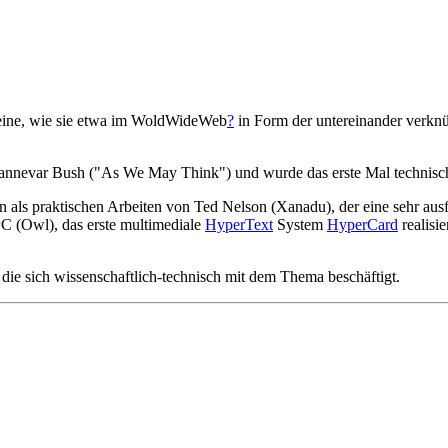
teine, wie sie etwa im WoldWideWeb
?
in Form der untereinander verknü
annevar Bush ("As We May Think") und wurde das erste Mal technisch i
en als praktischen Arbeiten von Ted Nelson (Xanadu), der eine sehr aus
C (Owl), das erste multimediale
HyperText
System
HyperCard
realisi
e sich wissenschaftlich-technisch mit dem Thema beschäftigt.