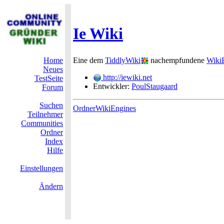
Ie Wiki
Home
Eine dem
TiddlyWiki
nachempfundene
Wiki
Neues
http://iewiki.net
TestSeite
Entwickler:
PoulStaugaard
Forum
Suchen
OrdnerWikiEngines
Teilnehmer
Communities
Ordner
Index
Hilfe
Einstellungen
Ändern