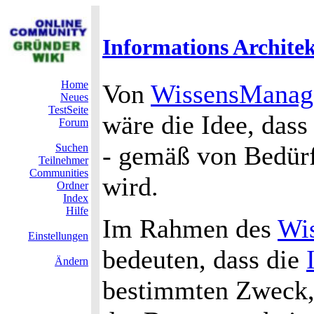
Informations Archite
Home
Von
WissensManag
Neues
TestSeite
wäre die Idee, das
Forum
- gemäß von Bedürf
Suchen
Teilnehmer
Communities
wird.
Ordner
Index
Hilfe
Im Rahmen des
Wi
Einstellungen
bedeuten, dass die
Ändern
bestimmten Zweck,