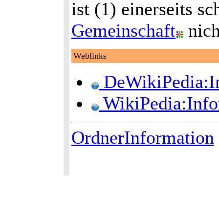
ist (1) einerseits s
Gemeinschaft
nich
Weblinks
DeWikiPedia:In
WikiPedia:Info
OrdnerInformation