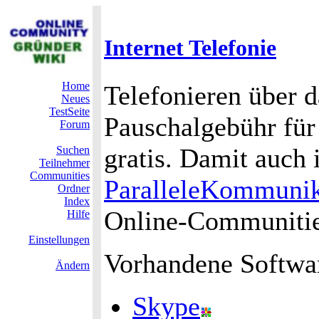
Internet Telefonie
Home
Telefonieren über 
Neues
TestSeite
Pauschalgebühr für
Forum
gratis. Damit auch 
Suchen
Teilnehmer
Communities
ParalleleKommunik
Ordner
Index
Online-Communitie
Hilfe
Einstellungen
Vorhandene Softwar
Ändern
Skype