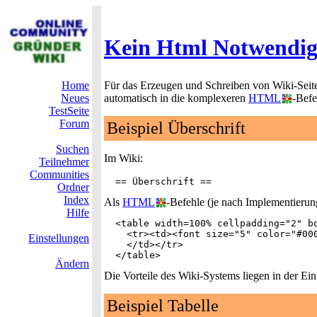
Kein Html Notwendi
Home
Für das Erzeugen und Schreiben von Wiki-Seit
Neues
automatisch in die komplexeren
HTML
-Befe
TestSeite
Forum
Beispiel Überschrift
Suchen
Im Wiki:
Teilnehmer
Communities
Ordner
Index
Als
HTML
-Befehle (je nach Implementierun
Hilfe
  <table width=100% cellpadding="2" bo
    <tr><td><font size="5" color="#000
Einstellungen
    </td></tr>

Ändern
Die Vorteile des Wiki-Systems liegen in der Ein
Beispiel Tabelle