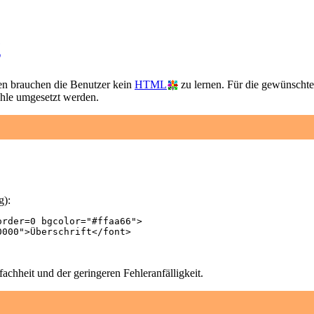
g
en brauchen die Benutzer kein
HTML
zu lernen. Für die gewünschte
hle umgesetzt werden.
g):
rder=0 bgcolor="#ffaa66">

000">Überschrift</font>

fachheit und der geringeren Fehleranfälligkeit.