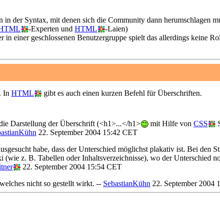
ten in der Syntax, mit denen sich die Community dann herumschlagen m
HTML
-Experten und
HTML
-Laien)
r in einer geschlossenen Benutzergruppe spielt das allerdings keine Rol
. In
HTML
gibt es auch einen kurzen Befehl für Überschriften.
ie Darstellung der Überschrift (<h1>...</h1>
mit Hilfe von
CSS
S
bastianKühn
22. September 2004 15:42 CET
o ausgesucht habe, dass der Unterschied möglichst plakativ ist. Bei den 
i (wie z. B. Tabellen oder Inhaltsverzeichnisse), wo der Unterschied n
tner
22. September 2004 15:54 CET
elches nicht so gestellt wirkt. --
SebastianKühn
22. September 2004 