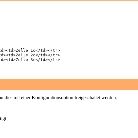
d><td>Zelle 1c</td></tr>

d><td>Zelle 2c</td></tr>

d><td>Zelle 3c</td></tr>

n dies mit einer Konfigurationsoption freigeschaltet werden.
tigt