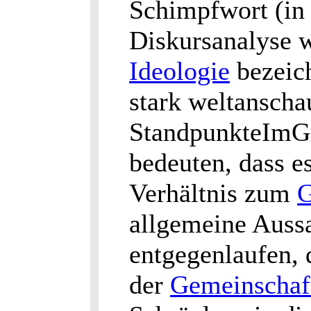
Schimpfwort (in 
Diskursanalyse wi
Ideologie
bezeich
stark weltanscha
StandpunkteImG
bedeuten, dass e
Verhältnis zum
G
allgemeine Aussa
entgegenlaufen,
der
Gemeinschaf