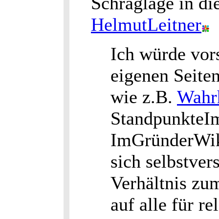
Schräglage in di
HelmutLeitner
Ich würde vor
eigenen Seite
wie z.B.
Wahr
StandpunkteI
ImGründerWik
sich selbstver
Verhältnis z
auf alle für r