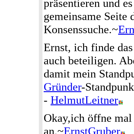
präsentieren und e
gemeinsame Seite d
Konsenssuche.~
Ern
Ernst, ich finde da
auch beteiligen. Abe
damit mein Standpu
Gründer
-Standpunk
-
HelmutLeitner
Okay,ich öffne mal 
an.~
ErnstGruber