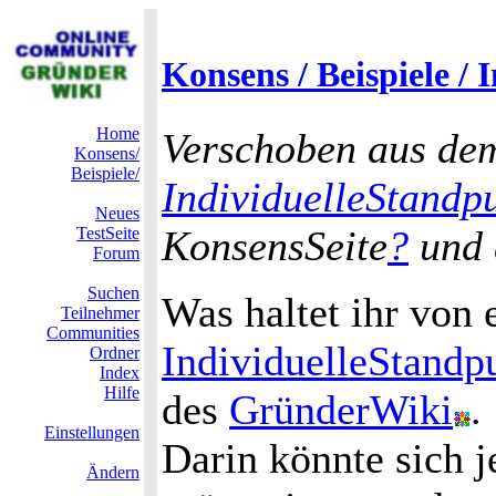
Konsens / Beispiele /
Home
Verschoben aus d
Konsens/
Beispiele/
IndividuelleStandp
Neues
KonsensSeite
?
und 
TestSeite
Forum
Suchen
Was haltet ihr von 
Teilnehmer
Communities
IndividuelleStandp
Ordner
Index
Hilfe
des
GründerWiki
.
Einstellungen
Darin könnte sich j
Ändern