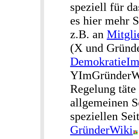
speziell für d
es hier mehr 
z.B. an
Mitgli
(X und Gründ
DemokratieI
YImGründerW
Regelung täte 
allgemeinen S
speziellen Se
GründerWiki