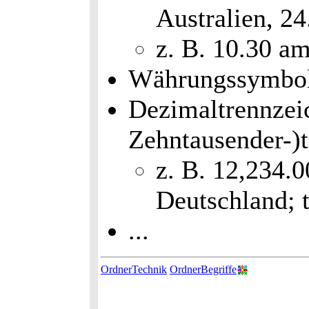
Australien, 2
z. B. 10.30 a
Währungssymbol u
Dezimaltrennzei
Zehntausender-)
z. B. 12,234.
Deutschland; t
...
OrdnerTechnik
OrdnerBegriffe