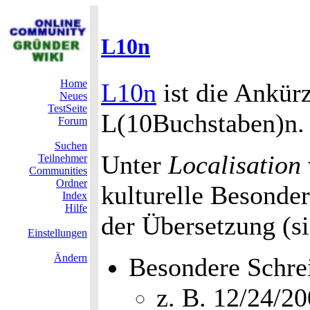
L10n
Home
L10n
ist die Ankür
Neues
TestSeite
L(10Buchstaben)n.
Forum
Suchen
Unter
Localisation
Teilnehmer
Communities
Ordner
kulturelle Besonder
Index
Hilfe
der Übersetzung (s
Einstellungen
Ändern
Besondere Schre
z. B. 12/24/2