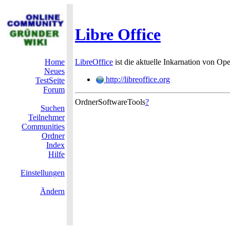
Libre Office
Home
LibreOffice
ist die aktuelle Inkarnation von Op
Neues
http://libreoffice.org
TestSeite
Forum
OrdnerSoftwareTools
?
Suchen
Teilnehmer
Communities
Ordner
Index
Hilfe
Einstellungen
Ändern