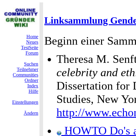
Linksammlung Gend
Home
Beginn einer Samml
Neues
TestSeite
Forum
Theresa M. Senf
Suchen
celebrity and et
Teilnehmer
Communities
Ordner
Dissertation for
Index
Hilfe
Studies, New Yor
Einstellungen
http://www.echo
Ändern
HOWTO Do's an