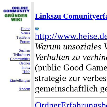
Linkszu Comunityerf
Home
http://www.heise.de
Neues
TestSeite
Forum
Warum unsoziales Ve
Suchen
Verhalten zu verhi
Teilnehmer
Communities
Ordner
(public Good Game)
Index
Hilfe
strategie zur verbe
Einstellungen
gemeinschaftlich g
Ändern
OrdnerErfahrungsbe