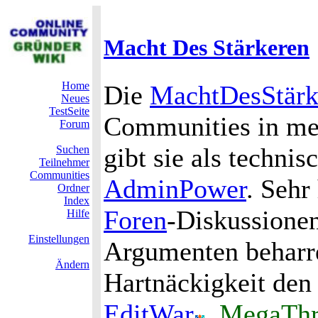
Macht Des Stärkeren
Home
Die
MachtDesStärk
Neues
TestSeite
Communities in meh
Forum
gibt sie als techni
Suchen
Teilnehmer
Communities
AdminPower
. Sehr 
Ordner
Index
Foren
-Diskussionen
Hilfe
Einstellungen
Argumenten beharre
Ändern
Hartnäckigkeit den
EditWar
,
MegaThr