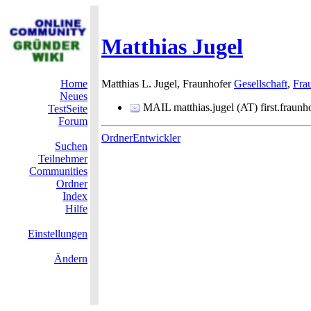
Matthias Jugel
Home
Matthias L. Jugel, Fraunhofer
Gesellschaft
,
Frau
Neues
MAIL matthias.jugel (AT) first.fraunh
TestSeite
Forum
OrdnerEntwickler
Suchen
Teilnehmer
Communities
Ordner
Index
Hilfe
Einstellungen
Ändern