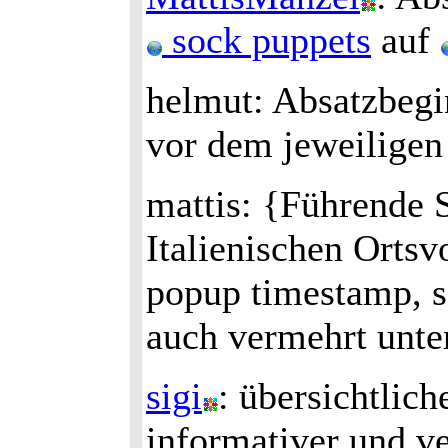
sock puppets
auf
helmut: Absatzbegi
vor dem jeweiligen 
mattis: {Führende 
Italienischen Orts
popup timestamp, s
auch vermehrt unter
sigi
: übersichtlich
informativer und ve