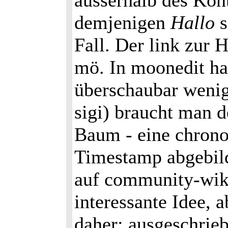
ausserhalb des Kont
demjenigen
Hallo
s
Fall. Der link zur
mö. In moonedit hat
überschaubar wenig
sigi) braucht man 
Baum - eine chrono
Timestamp abgebild
auf community-wiki
interessante Idee, 
daher: ausgeschrie