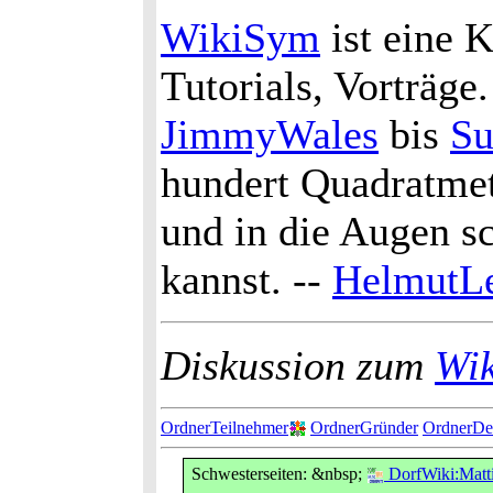
WikiSym
ist eine 
Tutorials, Vorträg
JimmyWales
bis
Su
hundert Quadratmet
und in die Augen sc
kannst. --
HelmutLe
Diskussion zum
Wik
OrdnerTeilnehmer
OrdnerGründer
OrdnerDe
Schwesterseiten: &nbsp;
DorfWiki:Matt