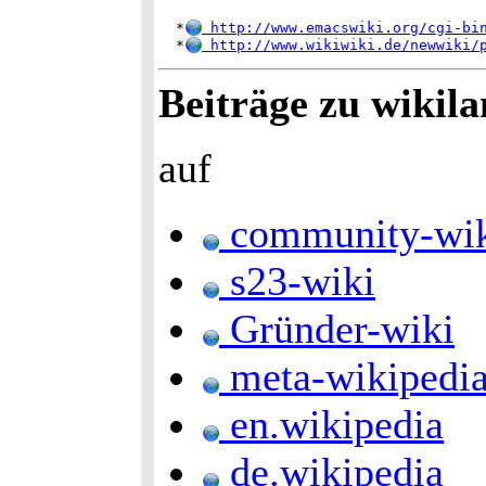
  *
 http://www.emacswiki.org/cgi-bi
  *
 http://www.wikiwiki.de/newwiki/
Beiträge zu wikila
auf
community-wi
s23-wiki
Gründer-wiki
meta-wikipedi
en.wikipedia
de.wikipedia