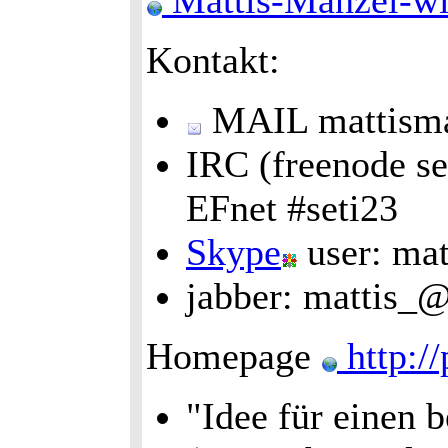
Mattis-Manzel-wi
Kontakt:
MAIL mattisma
IRC (freenode se
EFnet #seti23
Skype
user: mat
jabber: mattis_@
Homepage
http://
"Idee für einen 