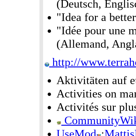
(Deutsch, Englis
"Idea for a bett
"Idée pour une m
(Allemand, Angl
http://www.terrah
Aktivitäten auf e
Activities on man
Activités sur plu
CommunityWik
UseMod
:
Matti