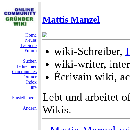
Mattis Manzel
Home
Neues
TestSeite
wiki-Schreiber,
I
Forum
wiki-writer, inter
Suchen
Teilnehmer
Communities
Écrivain wiki, ac
Ordner
Index
Hilfe
Lebt und arbeitet o
Einstellungen
Wikis.
Ändern