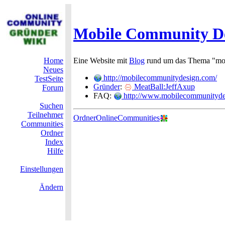
Mobile Community D
Home
Eine Website mit
Blog
rund um das Thema "mo
Neues
http://mobilecommunitydesign.com/
TestSeite
Gründer
:
MeatBall:JeffAxup
Forum
FAQ:
http://www.mobilecommunitydes
Suchen
Teilnehmer
OrdnerOnlineCommunities
Communities
Ordner
Index
Hilfe
Einstellungen
Ändern