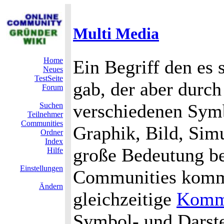
Multi Media
Home
Ein Begriff den es 
Neues
TestSeite
gab, der aber durc
Forum
verschiedenen Symb
Suchen
Teilnehmer
Communities
Graphik, Bild, Sim
Ordner
Index
große Bedeutung b
Hilfe
Einstellungen
Communities komm
Ändern
gleichzeitige
Komm
Symbol- und Darste