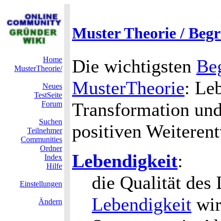
Muster Theorie / Begr
Home
Die wichtigsten
Beg
MusterTheorie/
MusterTheorie
: Le
Neues
TestSeite
Transformation und
Forum
Suchen
positiven Weiteren
Teilnehmer
Communities
Ordner
Lebendigkeit
:
Index
Hilfe
die Qualität des
Einstellungen
Lebendigkeit
wir
Ändern