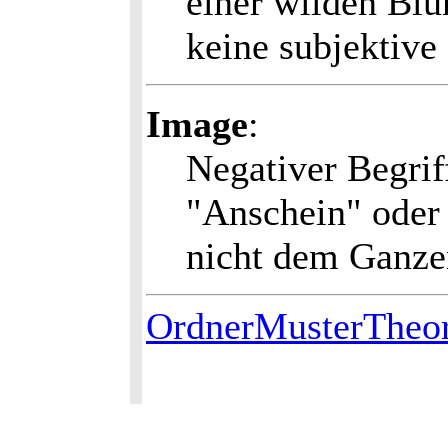
einer wilden Blu
keine subjektiv
Image
:
Negativer Begrif
"Anschein" oder 
nicht dem Ganzen
OrdnerMusterTheor