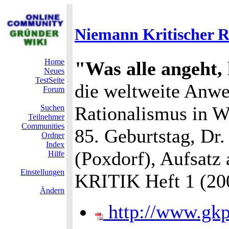
Niemann Kritischer R
Home
"Was alle angeht, 
Neues
TestSeite
die weltweite Anwe
Forum
Rationalismus in W
Suchen
Teilnehmer
Communities
85. Geburtstag, D
Ordner
Index
(Poxdorf), Aufs
Hilfe
Einstellungen
KRITIK Heft 1 (200
Ändern
http://www.gkp