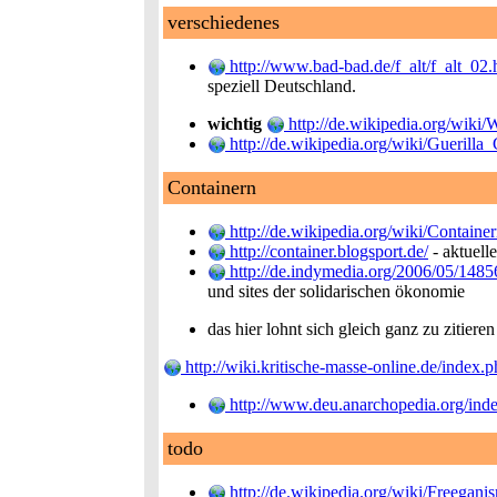
verschiedenes
http://www.bad-bad.de/f_alt/f_alt_02
speziell Deutschland.
wichtig
http://de.wikipedia.org/wik
http://de.wikipedia.org/wiki/Guerilla
Containern
http://de.wikipedia.org/wiki/Containe
http://container.blogsport.de/
- aktuell
http://de.indymedia.org/2006/05/1485
und sites der solidarischen ökonomie
das hier lohnt sich gleich ganz zu zitieren
http://wiki.kritische-masse-online.de/inde
http://www.deu.anarchopedia.org/inde
todo
http://de.wikipedia.org/wiki/Freegani