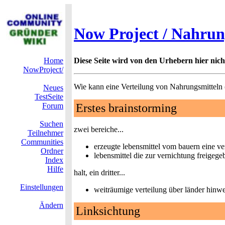
Now Project / Nahrun
Home
Diese Seite wird von den Urhebern hier nicht 
NowProject/
Wie kann eine Verteilung von Nahrungsmitteln (L
Neues
TestSeite
Forum
Erstes brainstorming
Suchen
zwei bereiche...
Teilnehmer
Communities
erzeugte lebensmittel vom bauern eine ve
Ordner
lebensmittel die zur vernichtung freigegeb
Index
Hilfe
halt, ein dritter...
Einstellungen
weiträumige verteilung über länder hinw
Ändern
Linksichtung