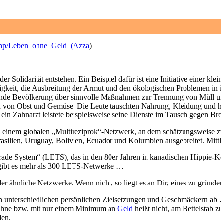
x.php/Leben_ohne_Geld_(Azza
)
er Solidarität entstehen. Ein Beispiel dafür ist eine Initiative einer k
sigkeit, die Ausbreitung der Armut und den ökologischen Problemen in 
nde Bevölkerung über sinnvolle Maßnahmen zur Trennung von Müll und
nbau von Obst und Gemüse. Die Leute tauschten Nahrung, Kleidung und 
ein Zahnarzt leistete beispielsweise seine Dienste im Tausch gegen Bro
u einem globalen „Multireziprok“-Netzwerk, an dem schätzungsweise z
asilien, Uruguay, Bolivien, Ecuador und Kolumbien ausgebreitet. Mittler
Trade System“ (LETS), das in den 80er Jahren in kanadischen Hippie-
 gibt es mehr als 300 LETS-Netwerke …
er ähnliche Netzwerke. Wenn nicht, so liegt es an Dir, eines zu gründe
on unterschiedlichen persönlichen Zielsetzungen und Geschmäckern ab …
ohne bzw. mit nur einem Minimum an
Geld
heißt nicht, am Bettelstab 
den.