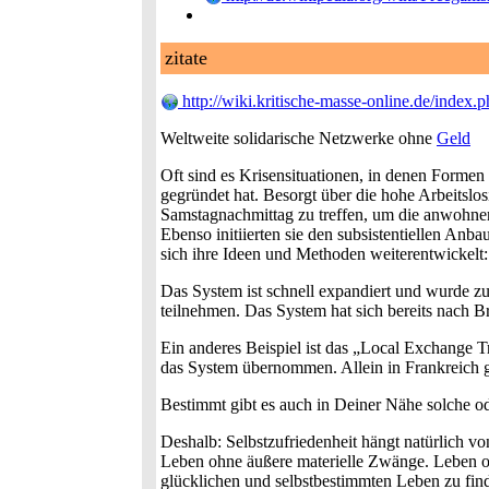
zitate
http://wiki.kritische-masse-online.de/inde
Weltweite solidarische Netzwerke ohne
Geld
Oft sind es Krisensituationen, in denen Formen d
gegründet hat. Besorgt über die hohe Arbeitslo
Samstagnachmittag zu treffen, um die anwohne
Ebenso initiierten sie den subsistentiellen A
sich ihre Ideen und Methoden weiterentwickelt: 
Das System ist schnell expandiert und wurde z
teilnehmen. Das System hat sich bereits nach Br
Ein anderes Beispiel ist das „Local Exchange 
das System übernommen. Allein in Frankreich
Bestimmt gibt es auch in Deiner Nähe solche od
Deshalb: Selbstzufriedenheit hängt natürlich v
Leben ohne äußere materielle Zwänge. Leben 
glücklichen und selbstbestimmten Leben zu fin