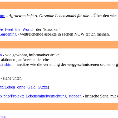
.htm
-
Agrarwende jetzt. Gesunde Lebensmittel für alle.
- Über den wirts
i/We_Feed_the_World
- der "klassiker"
_Gardening
- weitreichende aspekte in sachen NOW tät ich meinen.
rn
- wie gewohnt, informativer artikel
e aktionen , aufweckende seite
62.shtml
- ansätze wie die verteilung der weggeschmissenen sachen orga
 - siehe unten
x.php/Leben_ohne_Geld_(Azza
)
x.php/Projekte:Lebensmittelvernichtung_stoppen
- kritische Seite, mit
smus