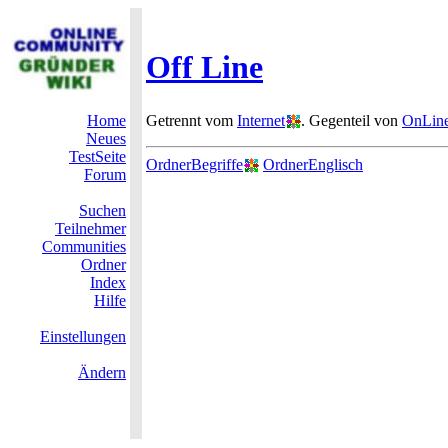
Off Line
Home
Getrennt vom
Internet
. Gegenteil von
OnLin
Neues
TestSeite
OrdnerBegriffe
OrdnerEnglisch
Forum
Suchen
Teilnehmer
Communities
Ordner
Index
Hilfe
Einstellungen
Ändern