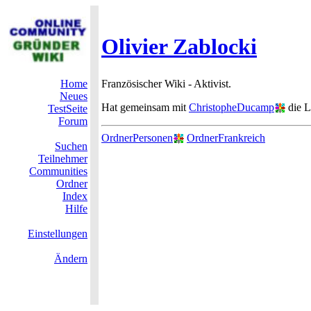
Olivier Zablocki
Home
Französischer Wiki - Aktivist.
Neues
Hat gemeinsam mit
ChristopheDucamp
die L
TestSeite
Forum
OrdnerPersonen
OrdnerFrankreich
Suchen
Teilnehmer
Communities
Ordner
Index
Hilfe
Einstellungen
Ändern