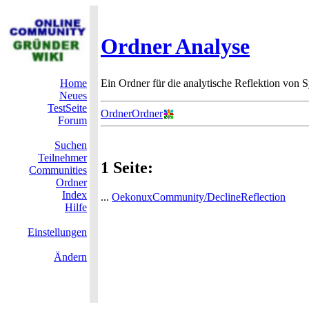
Ordner Analyse
Home
Ein Ordner für die analytische Reflektion von 
Neues
TestSeite
OrdnerOrdner
Forum
Suchen
Teilnehmer
1 Seite:
Communities
Ordner
Index
...
OekonuxCommunity/DeclineReflection
Hilfe
Einstellungen
Ändern