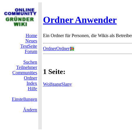
Ordner Anwender
Home
Ein Ordner für Personen, die Wikis als Betrei
Neues
TestSeite
OrdnerOrdner
Forum
Suchen
Teilnehmer
1 Seite:
Communities
Ordner
Index
WolfgangSlany
Hilfe
Einstellungen
Ändern