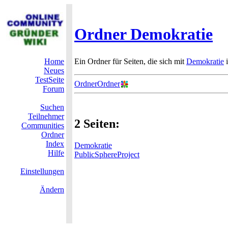
Ordner Demokratie
Home
Ein Ordner für Seiten, die sich mit
Demokratie
i
Neues
TestSeite
OrdnerOrdner
Forum
Suchen
Teilnehmer
2 Seiten:
Communities
Ordner
Index
Demokratie
Hilfe
PublicSphereProject
Einstellungen
Ändern