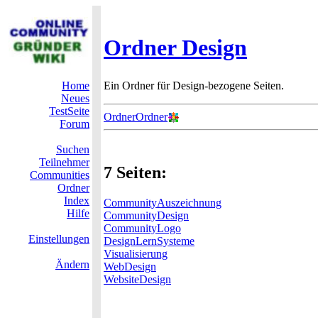
Ordner Design
Home
Ein Ordner für Design-bezogene Seiten.
Neues
TestSeite
OrdnerOrdner
Forum
Suchen
Teilnehmer
7 Seiten:
Communities
Ordner
Index
CommunityAuszeichnung
Hilfe
CommunityDesign
CommunityLogo
Einstellungen
DesignLernSysteme
Visualisierung
Ändern
WebDesign
WebsiteDesign