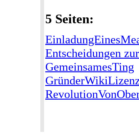
5 Seiten:
EinladungEinesMea
Entscheidungen zu
GemeinsamesTing
GründerWikiLizenz
RevolutionVonObe