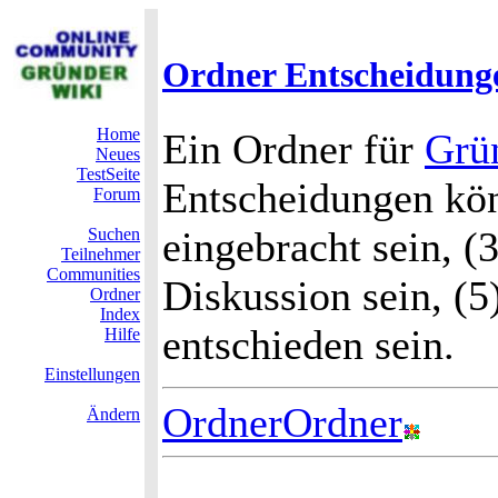
Ordner Entscheidung
Home
Ein Ordner für
Grü
Neues
TestSeite
Entscheidungen könn
Forum
eingebracht sein, (
Suchen
Teilnehmer
Communities
Diskussion sein, (5
Ordner
Index
entschieden sein.
Hilfe
Einstellungen
OrdnerOrdner
Ändern