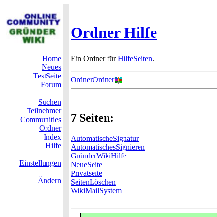
Ordner Hilfe
Home
Ein Ordner für
HilfeSeiten
.
Neues
TestSeite
OrdnerOrdner
Forum
Suchen
Teilnehmer
7 Seiten:
Communities
Ordner
Index
AutomatischeSignatur
Hilfe
AutomatischesSignieren
GründerWikiHilfe
Einstellungen
NeueSeite
Privatseite
Ändern
SeitenLöschen
WikiMailSystem