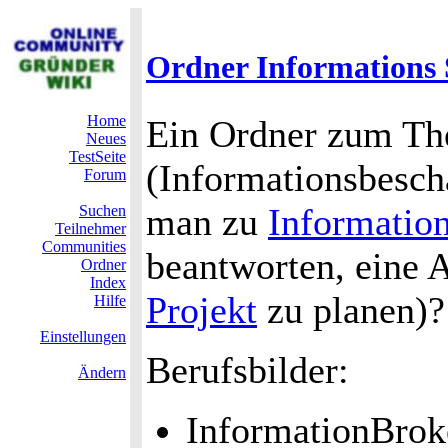
Ordner Informations
Home
Ein Ordner zum Th
Neues
TestSeite
(Informationsbesc
Forum
man zu
Informatio
Suchen
Teilnehmer
Communities
beantworten, eine 
Ordner
Index
Projekt
zu planen)?
Hilfe
Einstellungen
Berufsbilder:
Ändern
InformationBrok