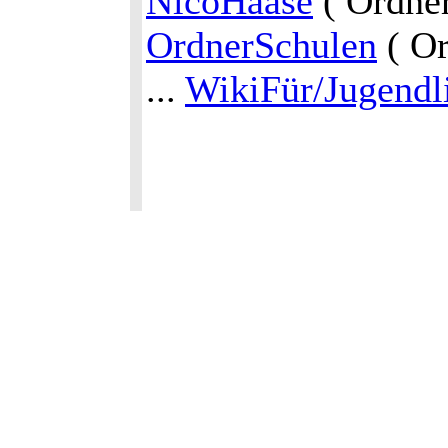
NicoHaase
( Ordne
OrdnerSchulen
( Or
...
WikiFür/Jugendl