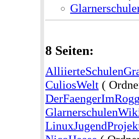
Glarnerschul
8 Seiten:
AlliierteSchulenGr
CuliosWelt
( Ordne
DerFaengerImRog
GlarnerschulenWik
LinuxJugendProjek