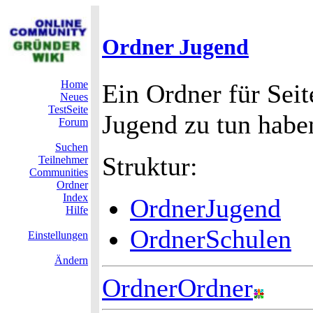
Ordner Jugend
Home
Ein Ordner für Sei
Neues
TestSeite
Jugend zu tun habe
Forum
Suchen
Struktur:
Teilnehmer
Communities
Ordner
Index
OrdnerJugend
Hilfe
OrdnerSchulen
Einstellungen
Ändern
OrdnerOrdner