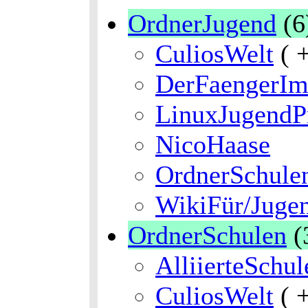
OrdnerJugend
(6
CuliosWelt
( 
DerFaengerI
LinuxJugendP
NicoHaase
OrdnerSchule
WikiFür/Jugen
OrdnerSchulen
(
AlliierteSchu
CuliosWelt
( 