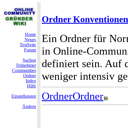
Ordner Konventione
Home
Ein Ordner für No
Neues
TestSeite
in Online-Communit
Forum
definiert sein. Auf
Suchen
Teilnehmer
Communities
weniger intensiv g
Ordner
Index
Hilfe
OrdnerOrdner
Einstellungen
Ändern