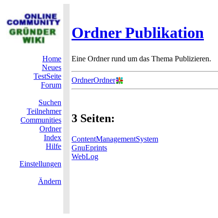
Ordner Publikation
Home
Eine Ordner rund um das Thema Publizieren.
Neues
TestSeite
OrdnerOrdner
Forum
Suchen
Teilnehmer
3 Seiten:
Communities
Ordner
Index
ContentManagementSystem
Hilfe
GnuEprints
WebLog
Einstellungen
Ändern