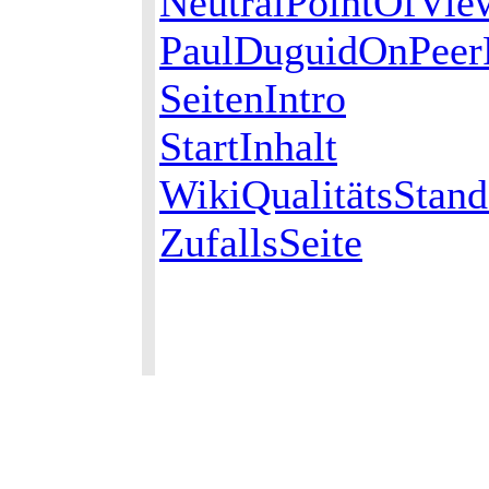
NeutralPointOfVie
PaulDuguidOnPeerP
SeitenIntro
StartInhalt
WikiQualitätsStand
ZufallsSeite