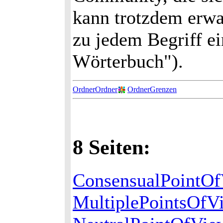
kann trotzdem erwar
zu jedem Begriff ein
Wörterbuch").
OrdnerOrdner
OrdnerGrenzen
8 Seiten:
ConsensualPointO
MultiplePointsOfV