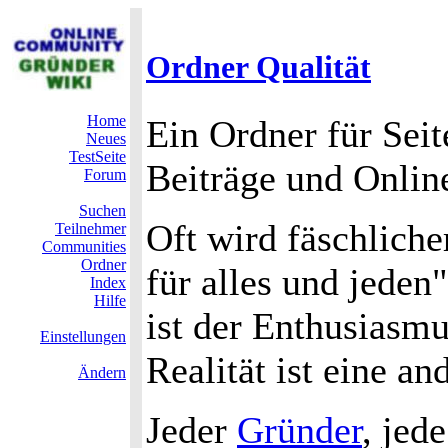
Ordner Qualität
Home
Ein Ordner für Seit
Neues
TestSeite
Beiträge und Onli
Forum
Suchen
Oft wird fäschliche
Teilnehmer
Communities
Ordner
für alles und jeden
Index
Hilfe
ist der Enthusiasmu
Einstellungen
Realität ist eine an
Ändern
Jeder
Gründer
, jed