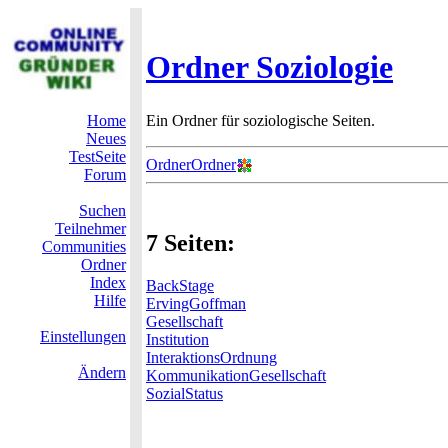
Ordner Soziologie
Home
Ein Ordner für soziologische Seiten.
Neues
TestSeite
OrdnerOrdner
Forum
Suchen
Teilnehmer
7 Seiten:
Communities
Ordner
Index
BackStage
Hilfe
ErvingGoffman
Gesellschaft
Einstellungen
Institution
InteraktionsOrdnung
Ändern
KommunikationGesellschaft
SozialStatus