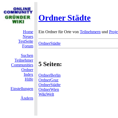
Ordner Städte
Home
Ein Ordner für Orte von
Teilnehmern
und
Proje
Neues
TestSeite
OrdnerStädte
Forum
Suchen
Teilnehmer
5 Seiten:
Communities
Ordner
Index
OrdnerBerlin
Hilfe
OrdnerGraz
OrdnerStädte
Einstellungen
OrdnerWien
WikiWelt
Ändern