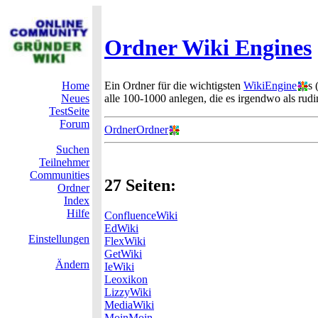
Ordner Wiki Engines
Home
Ein Ordner für die wichtigsten
WikiEngine
s 
Neues
alle 100-1000 anlegen, die es irgendwo als rud
TestSeite
Forum
OrdnerOrdner
Suchen
Teilnehmer
Communities
27 Seiten:
Ordner
Index
Hilfe
ConfluenceWiki
EdWiki
Einstellungen
FlexWiki
GetWiki
Ändern
IeWiki
Leoxikon
LizzyWiki
MediaWiki
MoinMoin