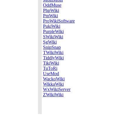
OddMuse
PhpWiki
PmWiki
ProWikiSoftware
PukiWiki
PurpleWiki
SWikiWiki
SgWiki
SnipSnap
TWikiWiki
TiddlyWiki
TikiWiki
TuToRi
UseMod
WackoWiki
WikkaWiki
WxWikiServer
ZWikiWiki