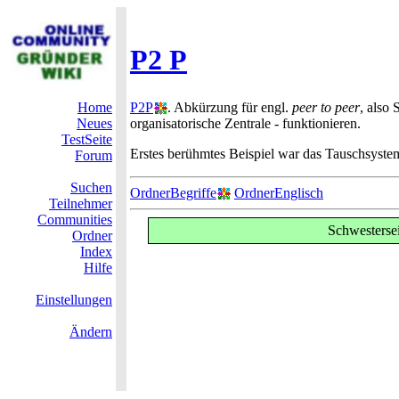
P2 P
Home
P2P
. Abkürzung für engl.
peer to peer
, also
Neues
organisatorische Zentrale - funktionieren.
TestSeite
Erstes berühmtes Beispiel war das Tauschsyste
Forum
Suchen
OrdnerBegriffe
OrdnerEnglisch
Teilnehmer
Communities
Schwesterse
Ordner
Index
Hilfe
Einstellungen
Ändern