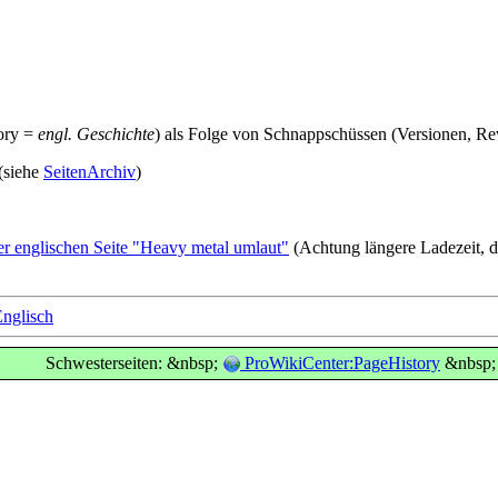
tory =
engl. Geschichte
) als Folge von Schnappschüssen (Versionen, Re
 (siehe
SeitenArchiv
)
er englischen Seite "Heavy metal umlaut"
(Achtung längere Ladezeit, d
nglisch
Schwesterseiten: &nbsp;
ProWikiCenter:PageHistory
&nbsp;