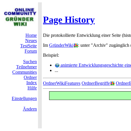
Page History
Home
Die protokollierte Entwicklung einer Seite (his
Neues
Im
GründerWiki
: unter "Archiv" zugänglich
TestSeite
Forum
Beispiel:
Suchen
animierte Entwicklungsgeschichte ein
Teilnehmer
...
Communities
Ordner
Index
OrdnerWikiFeatures
OrdnerBegriffe
OrdnerE
Hilfe
Einstellungen
Ändern