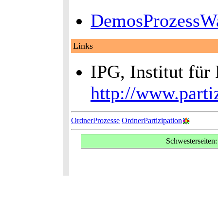
DemosProzessW
Links
IPG, Institut für
http://www.partiz
OrdnerProzesse
OrdnerPartizipation
Schwesterseiten