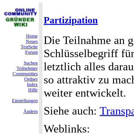
Partizipation
Home
Die Teilnahme an g
Neues
TestSeite
Schlüsselbegriff f
Forum
letztlich alles dara
Suchen
Teilnehmer
Communities
so attraktiv zu ma
Ordner
Index
weiter entwickelt.
Hilfe
Einstellungen
Siehe auch:
Transp
Ändern
Weblinks: