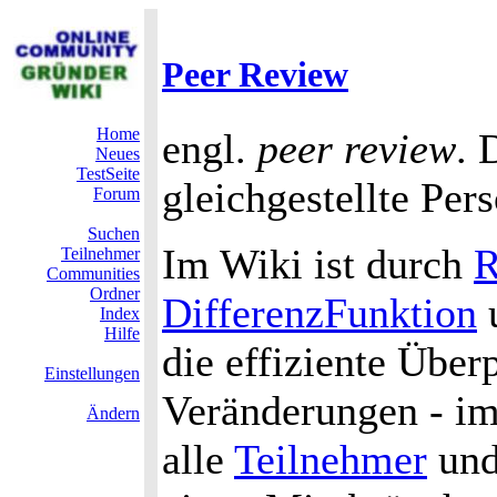
Peer Review
Home
engl.
peer review
. 
Neues
TestSeite
gleichgestellte Per
Forum
Suchen
Im Wiki ist durch
R
Teilnehmer
Communities
Ordner
DifferenzFunktion
Index
Hilfe
die effiziente Über
Einstellungen
Veränderungen - im
Ändern
alle
Teilnehmer
und