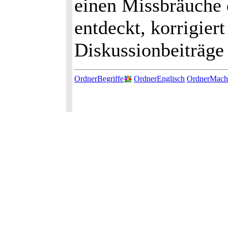
einen Missbräuche 
entdeckt, korrigier
Diskussionbeiträge 
OrdnerBegriffe
OrdnerEnglisch
OrdnerMach