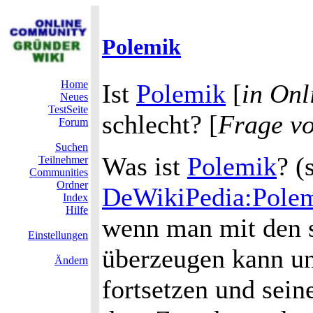
Polemik
Home
Ist
Polemik
[
in On
Neues
TestSeite
schlecht? [
Frage v
Forum
Suchen
Was ist
Polemik
? (
Teilnehmer
Communities
Ordner
DeWikiPedia:Pole
Index
Hilfe
wenn man mit den 
Einstellungen
überzeugen kann un
Ändern
fortsetzen und sein