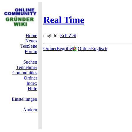
Real Time
Home
engl. für
EchtZeit
Neues
TestSeite
OrdnerBegriffe
OrdnerEnglisch
Forum
Suchen
Teilnehmer
Communities
Ordner
Index
Hilfe
Einstellungen
Ändern