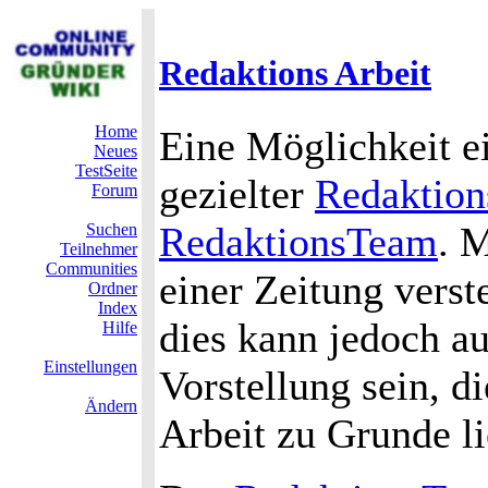
Redaktions Arbeit
Home
Eine Möglichkeit e
Neues
TestSeite
gezielter
Redaktion
Forum
RedaktionsTeam
. 
Suchen
Teilnehmer
Communities
einer Zeitung verst
Ordner
Index
dies kann jedoch au
Hilfe
Einstellungen
Vorstellung sein, d
Ändern
Arbeit zu Grunde li