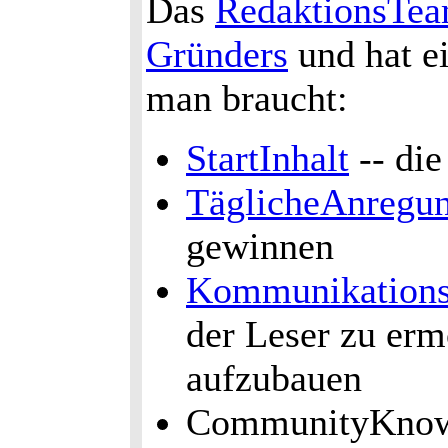
Das
RedaktionsTe
Gründers
und hat e
man braucht:
StartInhalt
-- die
TäglicheAnregu
gewinnen
KommunikationsB
der Leser zu er
aufzubauen
CommunityKno