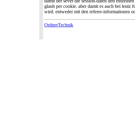
damit der sever die session-daten den einzelnen 
glaub per cookie. aber damit es auch bei leutz fu
wird. entweder mit den referer-informationen od
OrdnerTechnik