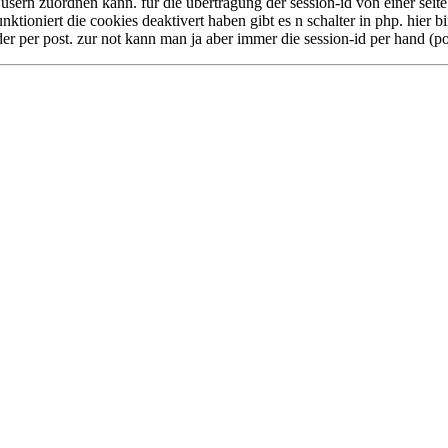
usern zuordnen kann. für die übertragung der session-id von einer seite
nktioniert die cookies deaktivert haben gibt es n schalter in php. hier b
er per post. zur not kann man ja aber immer die session-id per hand (po