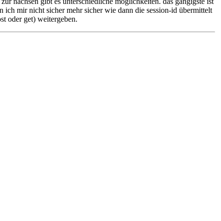
 zur nächsen gibt es unterschiedliche möglichkeiten. das gängigste ist
in ich mir nicht sicher mehr sicher wie dann die session-id übermittelt
st oder get) weitergeben.