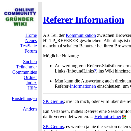
Referer Information
Home
Als Teil der
Kommunikation
zwischen Browsers
Neues
HTTP_REFERER geschrieben. Allerdings ist 
TestSeite
manchmal schalten Benutzer bei ihren Browser
Forum
Mögliche Nutzung:
Suchen
Auswertung von Referer-Statistiken: er
Teilnehmer
Links (InboundLinks
?
) ins Wiki hineinz
Communities
Ordner
Man kann die Auswertung auch direkt an 
Index
Referer-
Informationen
einschleusen, um v
Hilfe
Einstellungen
SK-Genius
: irre ich mich, oder wird über die 
Ändern
Ein Verfahren, mittels Referer eine SessionInfo
dafür verwendet werden. --
HelmutLeitner
SK-Genius
: es werden ja nie die session daten 