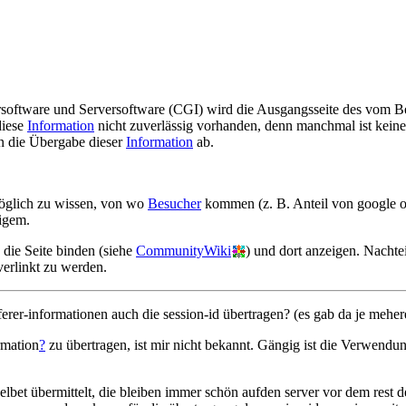
oftware und Serversoftware (CGI) wird die Ausgangsseite des vom Ben
diese
Information
nicht zuverlässig vorhanden, denn manchmal ist kein
n die Übergabe dieser
Information
ab.
möglich zu wissen, von wo
Besucher
kommen (z. B. Anteil von google 
eigem.
die Seite binden (siehe
CommunityWiki
) und dort anzeigen. Nacht
erlinkt zu werden.
referer-informationen auch die session-id übertragen? (es gab da je mehe
rmation
?
zu übertragen, ist mir nicht bekannt. Gängig ist die Verwen
selbet übermittelt, die bleiben immer schön aufden server vor dem rest de