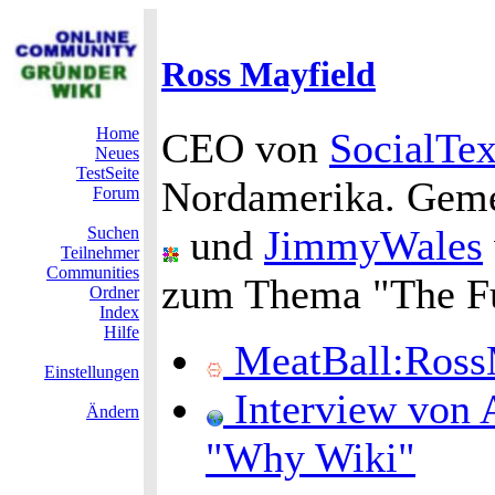
Ross Mayfield
Home
CEO von
SocialTex
Neues
TestSeite
Nordamerika. Gem
Forum
und
JimmyWales
Suchen
Teilnehmer
Communities
zum Thema "The Fut
Ordner
Index
Hilfe
MeatBall:Ross
Einstellungen
Interview von 
Ändern
"Why Wiki"