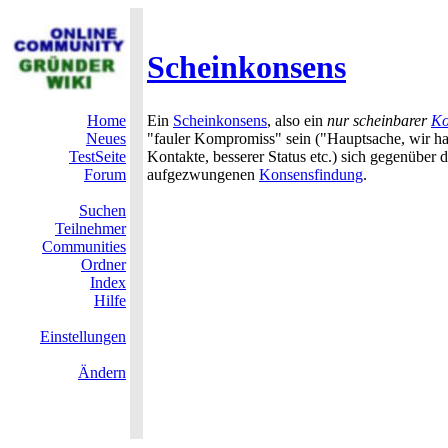
Scheinkonsens
Home
Ein
Scheinkonsens
, also ein
nur scheinbarer
Ko
Neues
"fauler Kompromiss" sein ("Hauptsache, wir hab
TestSeite
Kontakte, besserer Status etc.) sich gegenüber 
Forum
aufgezwungenen
Konsensfindung
.
Suchen
Teilnehmer
Communities
Ordner
Index
Hilfe
Einstellungen
Ändern