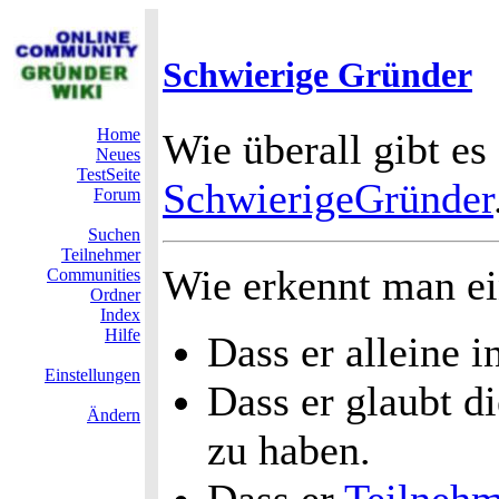
Schwierige Gründer
Home
Wie überall gibt es
Neues
TestSeite
SchwierigeGründer
Forum
Suchen
Teilnehmer
Wie erkennt man e
Communities
Ordner
Index
Hilfe
Dass er alleine i
Einstellungen
Dass er glaubt di
Ändern
zu haben.