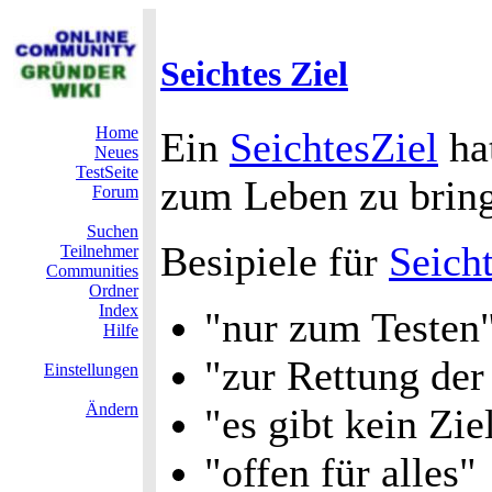
Seichtes Ziel
Home
Ein
SeichtesZiel
ha
Neues
TestSeite
zum Leben zu brin
Forum
Suchen
Besipiele für
Seich
Teilnehmer
Communities
Ordner
Index
"nur zum Testen
Hilfe
"zur Rettung der
Einstellungen
Ändern
"es gibt kein Zie
"offen für alles"