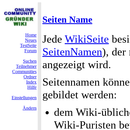
Seiten Name
Home
Jede
WikiSeite
besi
Neues
TestSeite
SeitenNamen
), der
Forum
angezeigt wird.
Suchen
Teilnehmer
Communities
Ordner
Seitennamen könne
Index
Hilfe
gebildet werden:
Einstellungen
Ändern
dem Wiki-üblic
Wiki-Puristen be